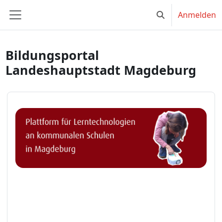
Zum Hauptinhalt
Anmelden
Sucheingabe ums
Website-Übersicht
Bildungsportal
Landeshauptstadt Magdeburg